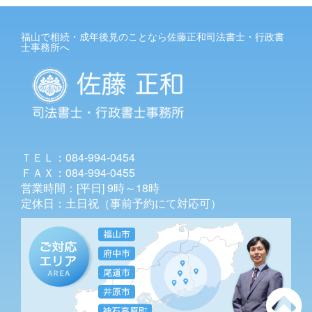
福山で相続・成年後見のことなら佐藤正和司法書士・行政書
士事務所へ
ＴＥＬ：084-994-0454
ＦＡＸ：084-994-0455
営業時間：[平日] 9時～18時
定休日：土日祝（事前予約にて対応可）