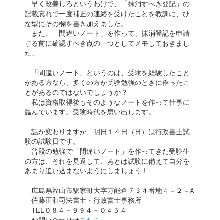
早く改善しろというわけで、「抹消すべき登記」の
記載忘れで一度補正の連絡を受けたことを教訓に、ひ
な型にその欄を書き加えました。
また、「間違いノート」を作って、抹消登記を申請
する前に確認すべき点の一つとしてメモしておきまし
た。
「間違いノート」というのは、受験を経験したこと
がある方なら、多くの方が受験勉強のときに作ったこ
とがあるのではないでしょうか？
私は資格取得後もそのようなノートを作って仕事に
臨んでいます。受験時代を思い出します。
話が変わりますが、明日１４日（日）は行政書士試
験の試験日です。
普段の勉強で「間違いノート」を作ってきた受験生
の方は、それを見返して、あとは試験に備えて自分を
あまり追い込まないようにしましょう！
広島県福山市駅家町大字万能倉７３４番地４－２－A
佐藤正和司法書士・行政書士事務所
TEL０８４－９９４－０４５４