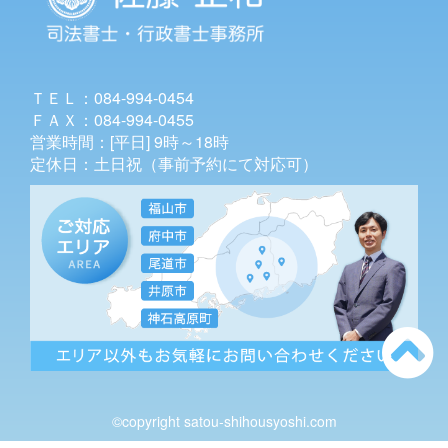
ＴＥＬ：084-994-0454
ＦＡＸ：084-994-0455
営業時間：[平日] 9時～18時
定休日：土日祝（事前予約にて対応可）
©copyright satou-shihousyoshi.com