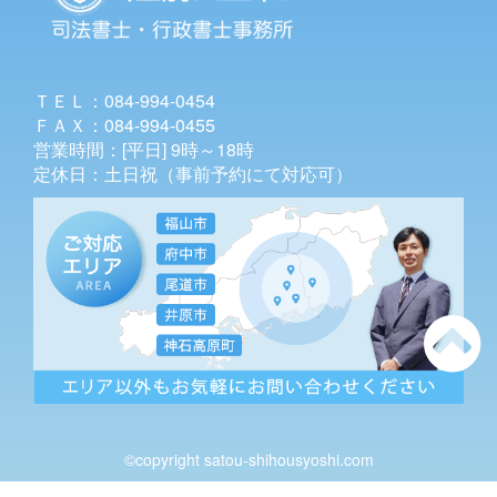
ＴＥＬ：084-994-0454
ＦＡＸ：084-994-0455
営業時間：[平日] 9時～18時
定休日：土日祝（事前予約にて対応可）
©copyright satou-shihousyoshi.com