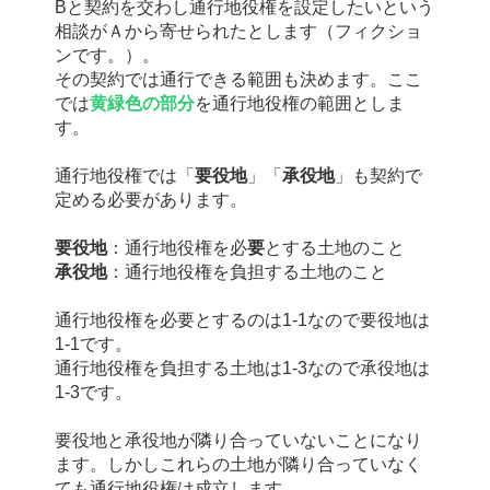
Bと契約を交わし通行地役権を設定したいという
相談がＡから寄せられたとします（フィクショ
ンです。）。
その契約では通行できる範囲も決めます。ここ
では
黄緑色の部分
を通行地役権の範囲としま
す。
通行地役権では「
要役地
」「
承役地
」も契約で
定める必要があります。
要役地
：通行地役権を必
要
とする土地のこと
承役地
：通行地役権を負担する土地のこと
通行地役権を必要とするのは1-1なので要役地は
1-1です。
通行地役権を負担する土地は1-3なので承役地は
1-3です。
要役地と承役地が隣り合っていないことになり
ます。しかしこれらの土地が隣り合っていなく
ても通行地役権は成立します。