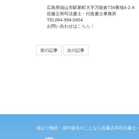
広島県福山市駅家町大字万能倉734番地4-2-A
佐藤正和司法書士・行政書士事務所
TEL084-994-0454
お問い合わせは
こちら！
前の記事
次の記事
福山で相続・成年後見のことなら佐藤正和司法書士