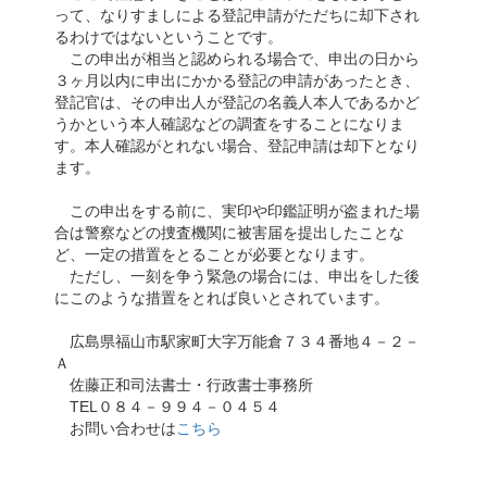
って、なりすましによる登記申請がただちに却下され
るわけではないということです。
この申出が相当と認められる場合で、申出の日から
３ヶ月以内に申出にかかる登記の申請があったとき、
登記官は、その申出人が登記の名義人本人であるかど
うかという本人確認などの調査をすることになりま
す。本人確認がとれない場合、登記申請は却下となり
ます。
この申出をする前に、実印や印鑑証明が盗まれた場
合は警察などの捜査機関に被害届を提出したことな
ど、一定の措置をとることが必要となります。
ただし、一刻を争う緊急の場合には、申出をした後
にこのような措置をとれば良いとされています。
広島県福山市駅家町大字万能倉７３４番地４－２－
Ａ
佐藤正和司法書士・行政書士事務所
TEL０８４－９９４－０４５４
お問い合わせは
こちら