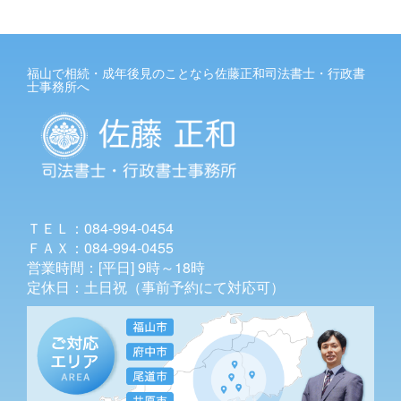
福山で相続・成年後見のことなら佐藤正和司法書士・行政書
士事務所へ
ＴＥＬ：084-994-0454
ＦＡＸ：084-994-0455
営業時間：[平日] 9時～18時
定休日：土日祝（事前予約にて対応可）