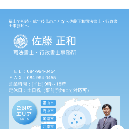
福山で相続・成年後見のことなら佐藤正和司法書士・行政書
士事務所へ
ＴＥＬ：084-994-0454
ＦＡＸ：084-994-0455
営業時間：[平日] 9時～18時
定休日：土日祝（事前予約にて対応可）